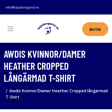
info@kajsabergqvist.nu
BUTIK
AWDIS KVINNOR/DAMER
HEATHER CROPPED
LÅNGÄRMAD T-SHIRT
Awdis Kvinnor/Damer Heather Cropped långärmad
T-Shirt