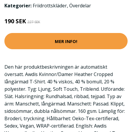
Kategorier:
Friidrottskläder
,
Överdelar
190 SEK
227 SEK
MER INFO!
Den här produktbeskrivningen är automatiskt
översatt. Awdis Kvinnor/Damer Heather Cropped
långärmad T-Shirt. 40 % viskos, 40 % bomull, 20 %
polyester. Tyg: Ljung, Soft Touch, Triblend. Utförande:
Slät. Halsringning: Rundhalsad, ribbad, tejpad. Typ av
ärm: Manschett, långärmad. Manschett: Passad. Klippt,
sidosömmar, dubbla nålsömmar. 160 gsm. Lämplig för:
Broderi, tryckning. Hållbarhet: Oeko-Tex-certifierad,
Sedex, Vegan, WRAP-certifierad. English: Awdis