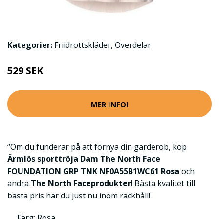
Kategorier:
Friidrottskläder
,
Överdelar
529 SEK
MER INFO!
“Om du funderar på att förnya din garderob, köp
Ärmlös sporttröja Dam The North Face
FOUNDATION GRP TNK NF0A55B1WC61 Rosa
och
andra
The North Faceprodukter
! Bästa kvalitet till
bästa pris har du just nu inom räckhåll!
Färg: Rosa