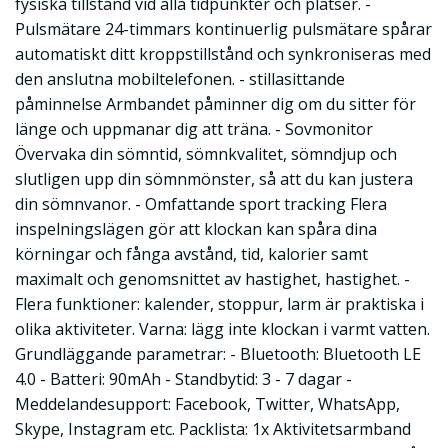
fysiska tillstånd vid alla tidpunkter och platser. -
Pulsmätare 24-timmars kontinuerlig pulsmätare spårar
automatiskt ditt kroppstillstånd och synkroniseras med
den anslutna mobiltelefonen. - stillasittande
påminnelse Armbandet påminner dig om du sitter för
länge och uppmanar dig att träna. - Sovmonitor
Övervaka din sömntid, sömnkvalitet, sömndjup och
slutligen upp din sömnmönster, så att du kan justera
din sömnvanor. - Omfattande sport tracking Flera
inspelningslägen gör att klockan kan spåra dina
körningar och fånga avstånd, tid, kalorier samt
maximalt och genomsnittet av hastighet, hastighet. -
Flera funktioner: kalender, stoppur, larm är praktiska i
olika aktiviteter. Varna: lägg inte klockan i varmt vatten.
Grundläggande parametrar: - Bluetooth: Bluetooth LE
4.0 - Batteri: 90mAh - Standbytid: 3 - 7 dagar -
Meddelandesupport: Facebook, Twitter, WhatsApp,
Skype, Instagram etc. Packlista: 1x Aktivitetsarmband