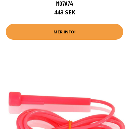
M07A74
443 SEK
MER INFO!